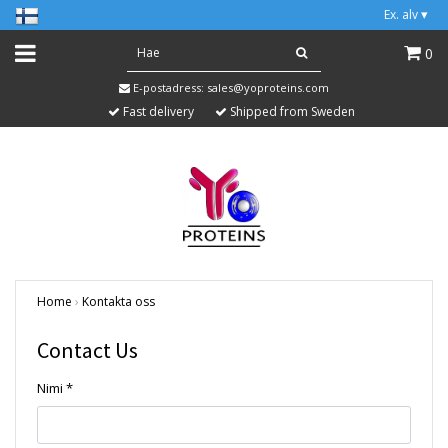
Ex. alv
▾
0
E-postadress:
sales@yoproteins.com
Fast delivery
Shipped from Sweden
Home
›
Kontakta oss
Contact Us
Nimi *